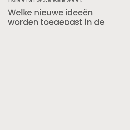
manieren om de overledene te eren.
Welke nieuwe ideeën
worden toegepast in de
uitvaartverzorging?
Er zijn verschillende nieuwe ideeën die worden toegepast
in de uitvaartverzorging, waaronder het gebruik van
multimedia tijdens herdenkingsdiensten, het organiseren
van thematische uitvaarten en het aanbieden van
alternatieve vormen van rouwverwerking, zoals
kunstzinnige workshops.
Hoe kan creativiteit bij het
laatste afscheid helpen bij
het rouwproces?
Creativiteit bij het laatste afscheid kan helpen bij het
rouwproces door nabestaanden de mogelijkheid te