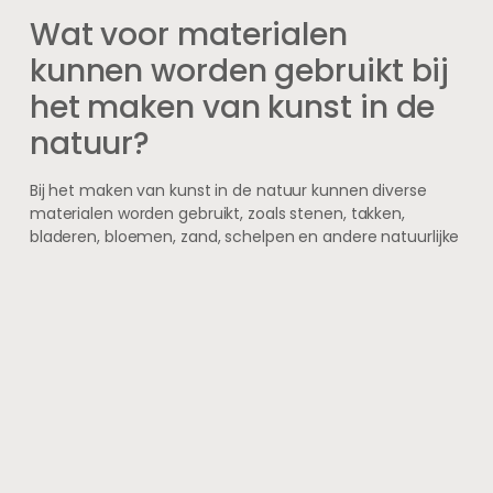
Wat voor materialen
kunnen worden gebruikt bij
het maken van kunst in de
natuur?
Bij het maken van kunst in de natuur kunnen diverse
materialen worden gebruikt, zoals stenen, takken,
bladeren, bloemen, zand, schelpen en andere natuurlijke
vondsten. Kunstenaars kunnen ook gebruik maken van
elementen zoals water, wind en zonlicht in hun creaties.
Wat zijn enkele voorbeelden
van kunst in de natuur?
Voorbeelden van kunst in de natuur zijn onder andere
land art, waarbij kunstenaars landschappen
transformeren met behulp van natuurlijke materialen,
en natuurlijke sculpturen gemaakt van gevonden