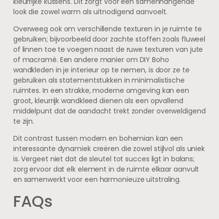
kleurrijke kussens. Dit zorgt voor een samenhangende
look die zowel warm als uitnodigend aanvoelt.
Overweeg ook om verschillende texturen in je ruimte te
gebruiken; bijvoorbeeld door zachte stoffen zoals fluweel
of linnen toe te voegen naast de ruwe texturen van jute
of macramé. Een andere manier om DIY Boho
wandkleden in je interieur op te nemen, is door ze te
gebruiken als statementstukken in minimalistische
ruimtes. In een strakke, moderne omgeving kan een
groot, kleurrijk wandkleed dienen als een opvallend
middelpunt dat de aandacht trekt zonder overweldigend
te zijn.
Dit contrast tussen modern en bohemian kan een
interessante dynamiek creëren die zowel stijlvol als uniek
is. Vergeet niet dat de sleutel tot succes ligt in balans;
zorg ervoor dat elk element in de ruimte elkaar aanvult
en samenwerkt voor een harmonieuze uitstraling.
FAQs