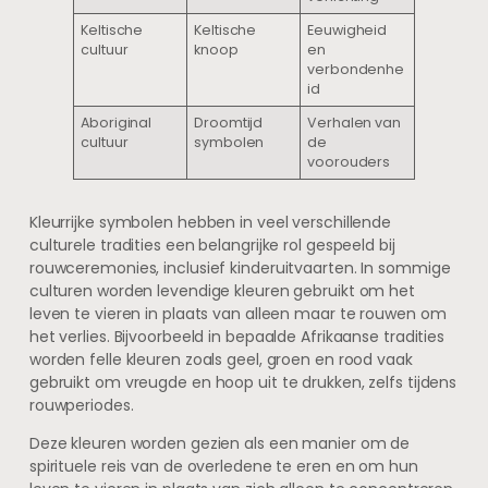
Keltische
Keltische
Eeuwigheid
cultuur
knoop
en
verbondenhe
id
Aboriginal
Droomtijd
Verhalen van
cultuur
symbolen
de
voorouders
Kleurrijke symbolen hebben in veel verschillende
culturele tradities een belangrijke rol gespeeld bij
rouwceremonies, inclusief kinderuitvaarten. In sommige
culturen worden levendige kleuren gebruikt om het
leven te vieren in plaats van alleen maar te rouwen om
het verlies. Bijvoorbeeld in bepaalde Afrikaanse tradities
worden felle kleuren zoals geel, groen en rood vaak
gebruikt om vreugde en hoop uit te drukken, zelfs tijdens
rouwperiodes.
Deze kleuren worden gezien als een manier om de
spirituele reis van de overledene te eren en om hun