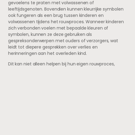
gevoelens te praten met volwassenen of
leeftijdsgenoten. Bovendien kunnen kleurrijke symbolen
ook fungeren als een brug tussen kinderen en
volwassenen tijdens het rouwproces. Wanneer kinderen
zich verbonden voelen met bepaalde kleuren of
symbolen, kunnen ze deze gebruiken als
gespreksonderwerpen met ouders of verzorgers, wat
leidt tot diepere gesprekken over verlies en
herinneringen aan het overleden kind.
Dit kan niet alleen helpen bij hun eigen rouwproces,
maar ook bij dat van volwassenen die hen begeleiden.
Door samen deze kleurrijke elementen te verkennen,
ontstaat er ruimte voor gezamenlijke verwerking en
steun, wat essentieel is voor zowel kinderen als
volwassenen in tijden van verdriet.
FAQs
Wat zijn kleuren en
symbolen die troost bieden