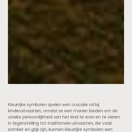
Kleurrijke symbolen spelen een cruciale rol bij
kinderuitvaarten, omdat ze een manier bieden om de
unieke persoonlijkheid van het kind te eren en te vieren.
In tegenstelling tot traditionele uitvaarten, die vaak
somber en grijs zijn, kunnen kleurrijke symbolen een