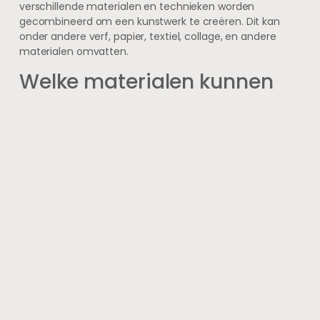
verschillende materialen en technieken worden
gecombineerd om een kunstwerk te creëren. Dit kan
onder andere verf, papier, textiel, collage, en andere
materialen omvatten.
Welke materialen kunnen
worden gebruikt in mixed
media kunst?
Er zijn talloze materialen die kunnen worden gebruikt in
mixed media kunst, waaronder verf, inkt, potloden,
markers, papier, stof, draad, knopen, tijdschriften, foto’s,
en nog veel meer. Eigenlijk kun je alles gebruiken wat je
maar kunt bedenken!
Moet ik een ervaren
kunstenaar zijn om met
mixed media te werken?