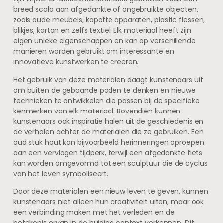
breed scala aan afgedankte of ongebruikte objecten,
zoals oude meubels, kapotte apparaten, plastic flessen,
blikjes, karton en zelfs textiel. Elk materiaal heeft zijn
eigen unieke eigenschappen en kan op verschillende
manieren worden gebruikt om interessante en
innovatieve kunstwerken te creëren.
Het gebruik van deze materialen daagt kunstenaars uit
om buiten de gebaande paden te denken en nieuwe
technieken te ontwikkelen die passen bij de specifieke
kenmerken van elk materiaal. Bovendien kunnen
kunstenaars ook inspiratie halen uit de geschiedenis en
de verhalen achter de materialen die ze gebruiken. Een
oud stuk hout kan bijvoorbeeld herinneringen oproepen
aan een vervlogen tijdperk, terwijl een afgedankte fiets
kan worden omgevormd tot een sculptuur die de cyclus
van het leven symboliseert.
Door deze materialen een nieuw leven te geven, kunnen
kunstenaars niet alleen hun creativiteit uiten, maar ook
een verbinding maken met het verleden en de
betekenis ervan in de huidige context verkennen. Dit