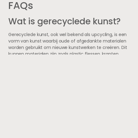
FAQs
Wat is gerecyclede kunst?
Gerecyclede kunst, ook wel bekend als upcycling, is een
vorm van kunst waarbij oude of afgedankte materialen
worden gebruikt om nieuwe kunstwerken te creëren. Dit
kunnen materialen zijn zoals plastic flessen, kranten,
blikjes, hout, enzovoort.
Wat zijn de voordelen van
gerecyclede kunst?
Gerecyclede kunst helpt bij het verminderen van afval
en het behoud van natuurlijke hulpbronnen. Het
stimuleert ook creativiteit en biedt een duurzame
manier om kunst te maken.
Welke soorten materialen