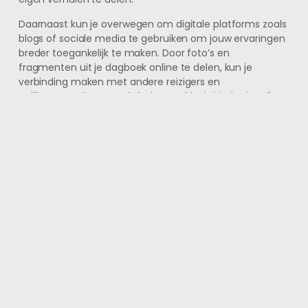
Daarnaast kun je overwegen om digitale platforms zoals
blogs of sociale media te gebruiken om jouw ervaringen
breder toegankelijk te maken. Door foto’s en
fragmenten uit je dagboek online te delen, kun je
verbinding maken met andere reizigers en
gelijkgestemden over de hele wereld. Dit biedt niet alleen
de kans om feedback en interactie te krijgen, maar
creëert ook een gemeenschap waarin verhalen worden
gedeeld en gewaardeerd.
Of je nu kiest voor traditionele methoden of moderne
technologieën, het delen van jouw reisverslagen kan
leiden tot waardevolle gesprekken en nieuwe
vriendschappen die voortkomen uit gedeelde ervaringen
en interesses.
FAQs
Wat is een reisverslag?