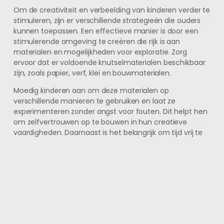
Om de creativiteit en verbeelding van kinderen verder te
stimuleren, zijn er verschillende strategieën die ouders
kunnen toepassen. Een effectieve manier is door een
stimulerende omgeving te creëren die rijk is aan
materialen en mogelijkheden voor exploratie. Zorg
ervoor dat er voldoende knutselmaterialen beschikbaar
zijn, zoals papier, verf, klei en bouwmaterialen.
Moedig kinderen aan om deze materialen op
verschillende manieren te gebruiken en laat ze
experimenteren zonder angst voor fouten. Dit helpt hen
om zelfvertrouwen op te bouwen in hun creatieve
vaardigheden. Daarnaast is het belangrijk om tijd vrij te
maken voor ongestructureerd spel.
In onze drukke levensstijl kan het verleidelijk zijn om elke
minuut vol te plannen met activiteiten, maar
ongestructureerd spel biedt kinderen de kans om zelf
beslissingen te nemen over wat ze willen doen. Dit
bevordert niet alleen hun creativiteit, maar helpt ook bij
het ontwikkelen van onafhankelijkheid en
zelfredzaamheid. Neem regelmatig tijd om samen met