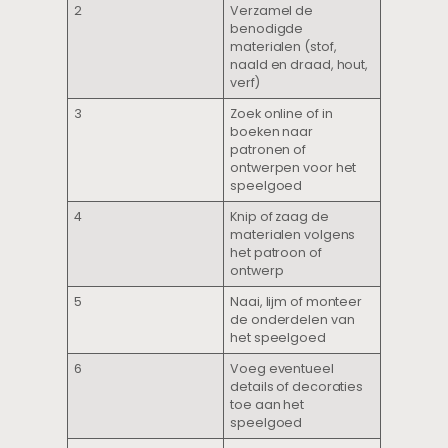
2
Verzamel de
benodigde
materialen (stof,
naald en draad, hout,
verf)
3
Zoek online of in
boeken naar
patronen of
ontwerpen voor het
speelgoed
4
Knip of zaag de
materialen volgens
het patroon of
ontwerp
5
Naai, lijm of monteer
de onderdelen van
het speelgoed
6
Voeg eventueel
details of decoraties
toe aan het
speelgoed