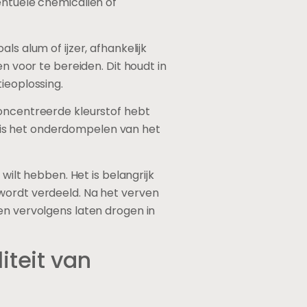
fd met planten?
techniek. Natuurlijke vezels
n op te nemen. Katoen is een
ffen goed en biedt een breed
ie, natuurlijke uitstraling
de projecten. De glans van zijde
eeft een unieke textuur die kan
unnen worden geverfd, hechten
jke vezels de voorkeur genieten
or-stap gids