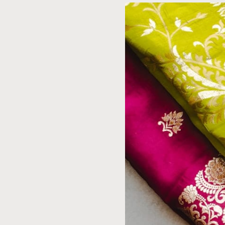
Het proces van het verven van 
is het voorbereiden van het tex
verontreinigingen te verwijdere
Het is ook aan te raden om het t
van de gewenste kleur en stof. N
dat je de juiste delen van de p
Dit kan door middel van koken o
verkregen, kun je deze mengen
voorbereide textiel in de kleurs
Dit kan variëren van enkele minu
om regelmatig te controleren e
moet je het textiel goed spoele
de schaduw om verkleuring doo
Tips voor het b