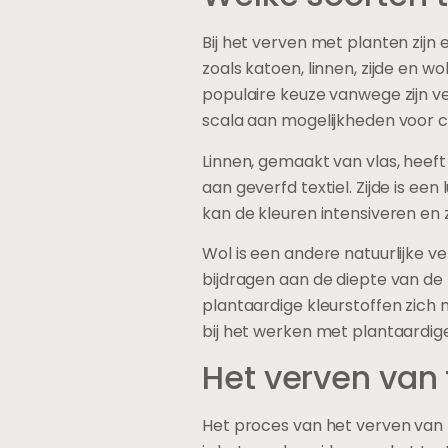
De voorbereiding van planten voo
de kleur beïnvloedt. Het begint
Het is belangrijk om deze delen
worden verzameld wanneer ze he
Na het oogsten moeten de plan
moeten de planten worden voorb
cellen te breken en de kleurstof
Voor sommige planten, zoals indi
vereist zorgvuldige controle om
te weten dat sommige planten e
voordat ze worden geverfd.