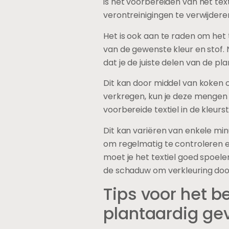
Welke soorten 
Bij het verven met planten zijn e
zoals katoen, linnen, zijde en w
populaire keuze vanwege zijn ve
scala aan mogelijkheden voor c
Linnen, gemaakt van vlas, heeft
aan geverfd textiel. Zijde is ee
kan de kleuren intensiveren en 
Wol is een andere natuurlijke v
bijdragen aan de diepte van de
plantaardige kleurstoffen zich 
bij het werken met plantaardig
Het verven van 