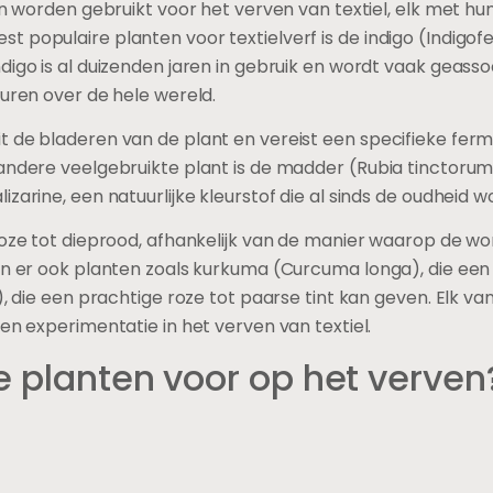
en worden gebruikt voor het verven van textiel, elk met hu
populaire planten voor textielverf is de indigo (Indigofer
digo is al duizenden jaren in gebruik en wordt vaak geasso
turen over de hele wereld.
t de bladeren van de plant en vereist een specifieke fe
andere veelgebruikte plant is de madder (Rubia tinctorum),
zarine, een natuurlijke kleurstof die al sinds de oudheid w
roze tot dieprood, afhankelijk van de manier waarop de wo
jn er ook planten zoals kurkuma (Curcuma longa), die een
), die een prachtige roze tot paarse tint kan geven. Elk v
en experimentatie in het verven van textiel.
e planten voor op het verven