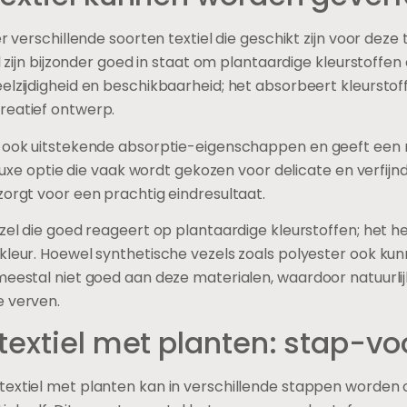
r het verven is een cruciale stap in het proces, omdat dit
 met het verzamelen van de juiste delen van de plant, zoal
 op het juiste moment te oogsten; bijvoorbeeld, bladeren 
t meest levendig zijn.
ten goed worden gewassen om vuil en onzuiverheden te v
ereid voor extractie. Dit kan inhouden dat ze worden f
fen vrij te laten komen.
go, is fermentatie nodig om de kleurstof te activeren. Dit
 ervoor te zorgen dat de juiste chemische reacties plaatsv
en mordant nodig hebben – een stof die helpt om de kleu