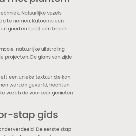
 de kwaliteit en intensiteit van
s bladeren, bloemen of wortels.
moeten vaak in het voorjaar
erwijderen. Vervolgens
ijngemalen of gekneusd om de
 proces kan enige tijd duren en
inden. Het is ook belangrijk om
r aan het textiel te hechten –