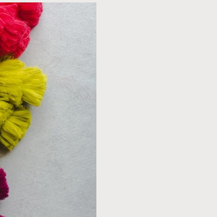
 onderverdeeld. De eerste stap
entuele chemicaliën of
ls alum of ijzer, afhankelijk
n voor te bereiden. Dit houdt in
ieoplossing.
concentreerde kleurstof hebt
 is het onderdompelen van het
wilt hebben. Het is belangrijk
 wordt verdeeld. Na het verven
en vervolgens laten drogen in
iteit van