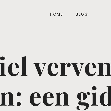
HOME
BLOG
iel verve
n: een gi