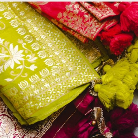
textiel met planten kan in verschillende stappen worden
tiel zelf. Dit omvat meestal het wassen van de stof om ev
n die de hechting van de kleurstof kunnen beïnvloeden.
extiel te weken in een oplossing van water en mordant, zoa
a het voorbereiden van het textiel is het tijd om de plante
lant verzamelt en deze vervolgens verwerkt tot een extract
f stomen, afhankelijk van de plantsoort. Zodra je een ge
 met water in een grote pan of emmer. De volgende stap
tofoplossing.
ten tot enkele uren, afhankelijk van hoe intens je de kleur 
n te roeren om ervoor te zorgen dat de kleur gelijkmatig
n met koud water om overtollige kleurstof te verwijderen 
r zonlicht te voorkomen.
ehouden van de kleur en kwal