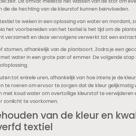
textiel kunnen worden gever
r verschillende soorten textiel die geschikt zijn voor deze 
ol zijn bijzonder goed in staat om plantaardige kleurstoffe
elzijdigheid en beschikbaarheid; het absorbeert kleursto
reatief ontwerp.
 ook uitstekende absorptie-eigenschappen en geeft een moo
n luxe optie die vaak wordt gekozen voor delicate en verfijn
zorgt voor een prachtig eindresultaat.
ezel die goed reageert op plantaardige kleurstoffen; het h
 kleur. Hoewel synthetische vezels zoals polyester ook k
meestal niet goed aan deze materialen, waardoor natuurli
e verven.
textiel met planten: stap-vo