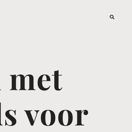
n met
ds voor