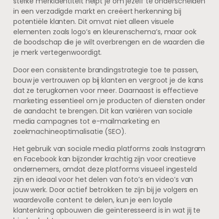
sterke merkidentiteit helpt je om jezelf te onderscheiden
in een verzadigde markt en creëert herkenning bij
potentiële klanten. Dit omvat niet alleen visuele
elementen zoals logo’s en kleurenschema’s, maar ook
de boodschap die je wilt overbrengen en de waarden die
je merk vertegenwoordigt.
Door een consistente brandingstrategie toe te passen,
bouw je vertrouwen op bij klanten en vergroot je de kans
dat ze terugkomen voor meer. Daarnaast is effectieve
marketing essentieel om je producten of diensten onder
de aandacht te brengen. Dit kan variëren van sociale
media campagnes tot e-mailmarketing en
zoekmachineoptimalisatie (SEO).
Het gebruik van sociale media platforms zoals Instagram
en Facebook kan bijzonder krachtig zijn voor creatieve
ondernemers, omdat deze platforms visueel ingesteld
zijn en ideaal voor het delen van foto’s en video’s van
jouw werk. Door actief betrokken te zijn bij je volgers en
waardevolle content te delen, kun je een loyale
klantenkring opbouwen die geïnteresseerd is in wat jij te