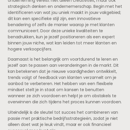
onderneming vereist niet alleen creativiteit, maar ook
strategisch denken en ondernemerschap. Begin met het
identificeren van wat jou uniek maakt in jouw vakgebied;
dit kan een specifieke stijl zijn, een innovatieve
benadering of zelfs de manier waarop je met klanten
communiceert. Door deze unieke kwaliteiten te
benadrukken, kun je jezelf positioneren als een expert
binnen jouw niche, wat kan leiden tot meer klanten en
hogere verkoopcijfers.
Daarnaast is het belangrijk om voortdurend te leren en
jezelf aan te passen aan veranderingen in de markt. Dit
kan betekenen dat je nieuwe vaardigheden ontwikkelt,
trends volgt of feedback van klanten verzamelt om je
aanbod te verbeteren. Het hebben van een flexibele
mindset stelt je in staat om kansen te benutten
wanneer ze zich voordoen en helpt je om obstakels te
overwinnen die zich tijdens het proces kunnen voordoen.
Uiteindelijk is de sleutel tot succes het combineren van
passie met praktische bedrijfsstrategieën, zodat je niet
alleen doet wat je leuk vindt, maar er ook financieel