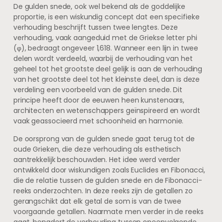
De gulden snede, ook wel bekend als de goddelijke
proportie, is een wiskundig concept dat een specifieke
verhouding beschrijft tussen twee lengtes. Deze
verhouding, vaak aangeduid met de Griekse letter phi
(φ), bedraagt ongeveer 1,618. Wanneer een lijn in twee
delen wordt verdeeld, waarbij de verhouding van het
geheel tot het grootste deel gelijk is aan de verhouding
van het grootste deel tot het kleinste deel, dan is deze
verdeling een voorbeeld van de gulden snede. Dit
principe heeft door de eeuwen heen kunstenaars,
architecten en wetenschappers geïnspireerd en wordt
vaak geassocieerd met schoonheid en harmonie.
De oorsprong van de gulden snede gaat terug tot de
oude Grieken, die deze verhouding als esthetisch
aantrekkelijk beschouwden. Het idee werd verder
ontwikkeld door wiskundigen zoals Euclides en Fibonacci,
die de relatie tussen de gulden snede en de Fibonacci-
reeks onderzochten. In deze reeks zijn de getallen zo
gerangschikt dat elk getal de som is van de twee
voorgaande getallen. Naarmate men verder in de reeks
gaat, benadert de verhouding tussen opeenvolgende