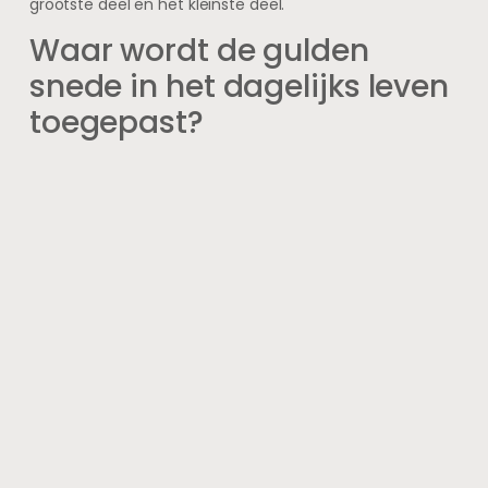
grootste deel en het kleinste deel.
Waar wordt de gulden
snede in het dagelijks leven
toegepast?
De gulden snede wordt toegepast in kunst, architectuur,
fotografie, design en zelfs in de natuur. Het helpt bij het
creëren van harmonieuze en evenwichtige composities
zonder dat er een meetlat nodig is.
Hoe herken je de gulden
snede in een compositie?
Je kunt de gulden snede herkennen door een beeld of
object te verdelen volgens de verhouding 1:1,618. Dit kan
bijvoorbeeld door het gebruik van de gulden rechthoek
of de spiraal die hieruit voortkomt, waardoor belangrijke
elementen op natuurlijke en aantrekkelijke plekken
worden geplaatst.