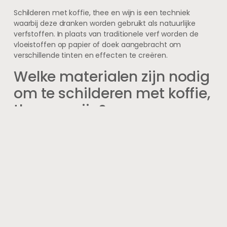
Schilderen met koffie, thee en wijn is een techniek
waarbij deze dranken worden gebruikt als natuurlijke
verfstoffen. In plaats van traditionele verf worden de
vloeistoffen op papier of doek aangebracht om
verschillende tinten en effecten te creëren.
Welke materialen zijn nodig
om te schilderen met koffie,
thee en wijn?
Voor deze techniek heb je koffie, thee of wijn nodig,
penselen, water, papier of doek en eventueel een palet
om de vloeistoffen te mengen. Soms worden ook
fixatieven gebruikt om het werk te beschermen.
Zijn er speciale soorten
koffie, thee of wijn die het
beste werken voor het