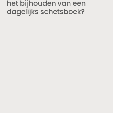
het bijhouden van een
dagelijks schetsboek?
Het bijhouden van een dagelijks schetsboek kan helpen
bij het stimuleren van creativiteit, het verbeteren van
tekenvaardigheden, het vastleggen van inspiratie en het
ontwikkelen van een dagelijkse creatieve gewoonte.
Wat voor materialen heb ik
nodig voor een dagelijks
schetsboek?
Voor een dagelijks schetsboek heb je een notitieboekje
of schetsboek nodig, samen met potloden, pennen,
markers of andere tekenmaterialen naar keuze.
Hoe kan ik een dagelijks
schetsboek in mijn