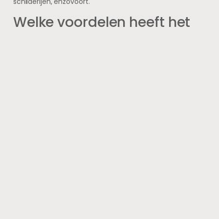
schilderijen, enzovoort.
Welke voordelen heeft het
gebruik van alledaagse
objecten voor
kunstprojecten?
Het gebruik van alledaagse objecten voor
kunstprojecten kan zorgen voor creativiteit, originaliteit,
duurzaamheid en kostenbesparing. Bovendien kan het
bijdragen aan het bewustzijn van hergebruik en
recycling.
Zijn er beperkingen bij het
gebruik van alledaagse
objecten voor
kunstprojecten?