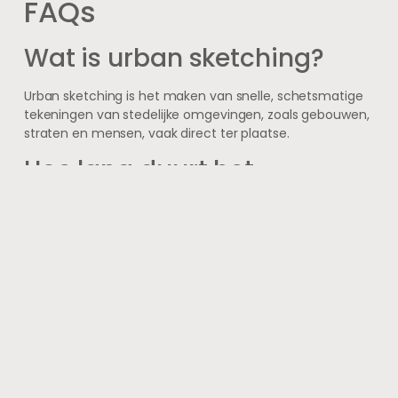
FAQs
Wat is urban sketching?
Urban sketching is het maken van snelle, schetsmatige
tekeningen van stedelijke omgevingen, zoals gebouwen,
straten en mensen, vaak direct ter plaatse.
Hoe lang duurt het
gemiddeld om een urban
sketch te maken?
Bij urban sketching wordt vaak geprobeerd om een
tekening binnen ongeveer 10 minuten af te ronden,
zodat de sfeer en het moment snel worden vastgelegd.
Welke materialen worden
gebruikt voor urban