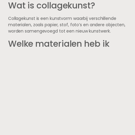
Wat is collagekunst?
Collagekunst is een kunstvorm waarbij verschillende
materialen, zoals papier, stof, foto’s en andere objecten,
worden samengevoegd tot een nieuw kunstwerk.
Welke materialen heb ik
nodig om te beginnen met
collagekunst?
Om te beginnen met collagekunst heb je materialen
nodig zoals tijdschriften, kranten, schaar, lijm,
verschillende soorten papier, stof, foto’s en eventueel
verf of markers.
Zijn er specifieke technieken
die ik moet kennen voor
collagekunst?