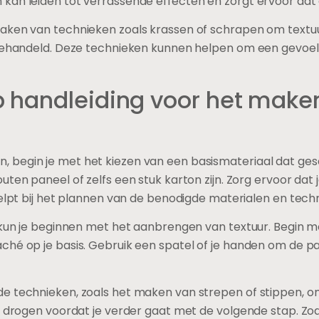
an leiden tot verrassende effecten en zorgt ervoor dat el
maken van technieken zoals krassen of schrapen om textu
 behandeld. Deze technieken kunnen helpen om een gevoel
 handleiding voor het make
egin je met het kiezen van een basismateriaal dat geschi
ten paneel of zelfs een stuk karton zijn. Zorg ervoor dat j
helpt bij het plannen van de benodigde materialen en tech
, kun je beginnen met het aanbrengen van textuur. Begin
hé op je basis. Gebruik een spatel of je handen om de pa
e technieken, zoals het maken van strepen of stippen, o
g drogen voordat je verder gaat met de volgende stap. Zodr