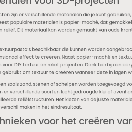
rialen voor 3D-projecten
en zijn er verschillende materialen die je kunt gebruiken, 
eest populaire materialen is papier-maché, dat gemakkeli
an reliëf. Dit materiaal kan worden gemaakt van oude kr
 textuurpasta’s beschikbaar die kunnen worden aangebrac
ionaal effect te creëren. Naast papier-maché en textuu
 voor DIY textuur en relief projecten. Denk hierbij aan acryl
 gebruikt om textuur te creëren wanneer deze in lagen 
len zoals zand, stenen of schelpen worden toegevoegd vo
jn er verschillende soorten luchtgedroogde klei of ovenhar
leerde reliëfstructuren. Het kiezen van de juiste materiale
 verschil maken in het eindresultaat.
nieken voor het creëren van