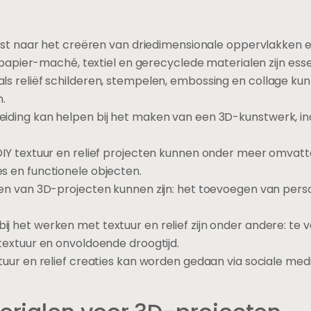
ijst naar het creëren van driedimensionale oppervlakken 
s, papier-maché, textiel en gerecyclede materialen zijn ess
ls reliëf schilderen, stempelen, embossing en collage k
n.
iding kan helpen bij het maken van een 3D-kunstwerk, in
DIY textuur en relief projecten kunnen onder meer omvatt
s en functionele objecten.
ren van 3D-projecten kunnen zijn: het toevoegen van perso
 het werken met textuur en relief zijn onder andere: te ve
textuur en onvoldoende droogtijd.
tuur en relief creaties kan worden gedaan via sociale med