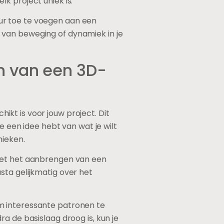
k project uniek is.
ur toe te voegen aan een
 van beweging of dynamiek in je
n van een 3D-
kt is voor jouw project. Dit
e een idee hebt van wat je wilt
nieken.
 met het aanbrengen van een
sta gelijkmatig over het
m interessante patronen te
a de basislaag droog is, kun je