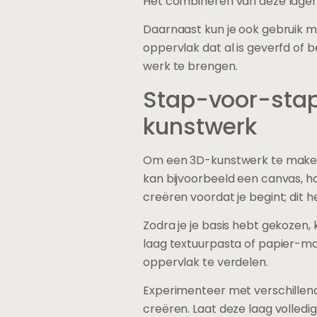
Het combineren van deze lagen k
Daarnaast kun je ook gebruik 
oppervlak dat al is geverfd of
werk te brengen.
Stap-voor-stap
kunstwerk
Om een 3D-kunstwerk te maken, b
kan bijvoorbeeld een canvas, hou
creëren voordat je begint; dit 
Zodra je je basis hebt gekozen
laag textuurpasta of papier-mac
oppervlak te verdelen.
Experimenteer met verschillend
creëren. Laat deze laag volledi