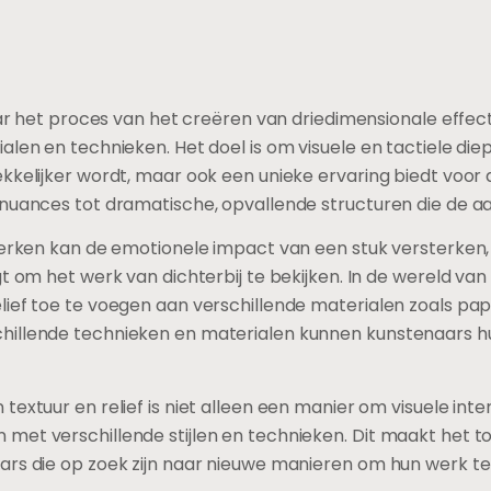
naar het proces van het creëren van driedimensionale effe
alen en technieken. Het doel is om visuele en tactiele die
kkelijker wordt, maar ook een unieke ervaring biedt voor d
 nuances tot dramatische, opvallende structuren die de a
twerken kan de emotionele impact van een stuk versterken,
t om het werk van dichterbij te bekijken. In de wereld van 
ef toe te voegen aan verschillende materialen zoals papier,
illende technieken en materialen kunnen kunstenaars hun 
textuur en relief is niet alleen een manier om visuele int
met verschillende stijlen en technieken. Dit maakt het to
rs die op zoek zijn naar nieuwe manieren om hun werk te 