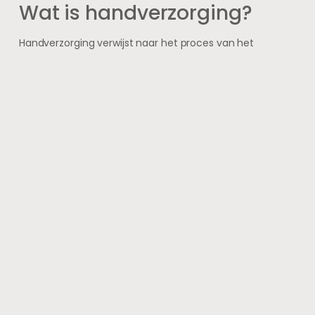
Wat is handverzorging?
Handverzorging verwijst naar het proces van het
verzorgen en onderhouden van de handen, inclusief
nagels en huid. Dit omvat het gebruik van hydraterende
crèmes, nagelverzorging en regelmatige reiniging.
Waarom is handverzorging
belangrijk voor
creatievelingen?
Voor creatievelingen is handverzorging belangrijk omdat
ze vaak werken met materialen en gereedschappen die
de handen kunnen beschadigen, zoals verf, klei, en naai-
en knutselgereedschap. Goede handverzorging kan
helpen om de handen gezond en beschermd te houden
tijdens creatieve activiteiten.
Welke producten zijn