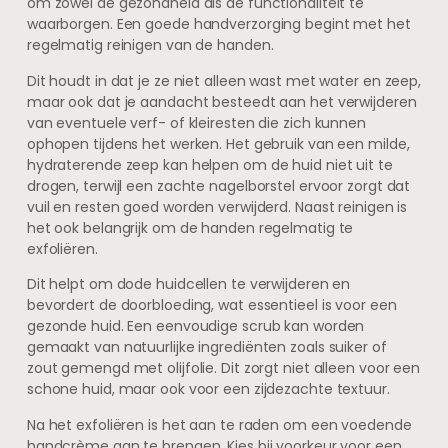
om zowel de gezondheid als de functionaliteit te
waarborgen. Een goede handverzorging begint met het
regelmatig reinigen van de handen.
Dit houdt in dat je ze niet alleen wast met water en zeep,
maar ook dat je aandacht besteedt aan het verwijderen
van eventuele verf- of kleiresten die zich kunnen
ophopen tijdens het werken. Het gebruik van een milde,
hydraterende zeep kan helpen om de huid niet uit te
drogen, terwijl een zachte nagelborstel ervoor zorgt dat
vuil en resten goed worden verwijderd. Naast reinigen is
het ook belangrijk om de handen regelmatig te
exfoliëren.
Dit helpt om dode huidcellen te verwijderen en
bevordert de doorbloeding, wat essentieel is voor een
gezonde huid. Een eenvoudige scrub kan worden
gemaakt van natuurlijke ingrediënten zoals suiker of
zout gemengd met olijfolie. Dit zorgt niet alleen voor een
schone huid, maar ook voor een zijdezachte textuur.
Na het exfoliëren is het aan te raden om een voedende
handcrème aan te brengen. Kies bij voorkeur voor een