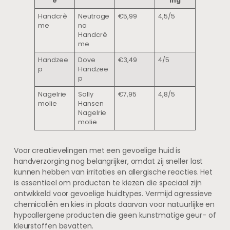
e
ing
Handcrè
Neutroge
€5,99
4,5/5
me
na
Handcrè
me
Handzee
Dove
€3,49
4/5
p
Handzee
p
Nagelrie
Sally
€7,95
4,8/5
molie
Hansen
Nagelrie
molie
Voor creatievelingen met een gevoelige huid is
handverzorging nog belangrijker, omdat zij sneller last
kunnen hebben van irritaties en allergische reacties. Het
is essentieel om producten te kiezen die speciaal zijn
ontwikkeld voor gevoelige huidtypes. Vermijd agressieve
chemicaliën en kies in plaats daarvan voor natuurlijke en
hypoallergene producten die geen kunstmatige geur- of
kleurstoffen bevatten.