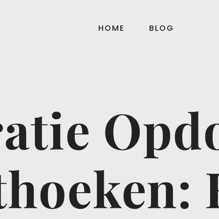
HOME
BLOG
ratie Opd
thoeken: 