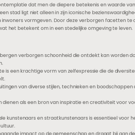
ntemplatie dat men de diepere betekenis en waarde van 
n stad ligt niet alleen in zijn iconische bezienswaardigh
ijn inwoners vormgeven. Door deze verborgen facetten te
wat het betekent om in een stedelijke omgeving te leven.
rbergen verborgen schoonheid die ontdekt kan worden doo
n.
e is een krachtige vorm van zelfexpressie die de diversitei
t.
n uitingen van diverse stijlen, technieken en boodschappen 
dienen als een bron van inspiratie en creativiteit voor vo
le kunstenaars en straatkunstenaars is essentieel voor 
ultuur.
epgaande impact op de gemeenschap en draagt bij aan de