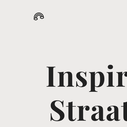
Inspi
Straa