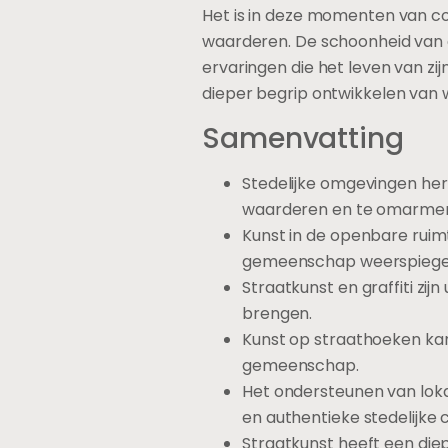
Het is in deze momenten van co
waarderen. De schoonheid van ee
ervaringen die het leven van z
dieper begrip ontwikkelen van 
Samenvatting
Stedelijke omgevingen he
waarderen en te omarme
Kunst in de openbare ruimt
gemeenschap weerspiegel
Straatkunst en graffiti zij
brengen.
Kunst op straathoeken kan 
gemeenschap.
Het ondersteunen van loka
en authentieke stedelijke c
Straatkunst heeft een di