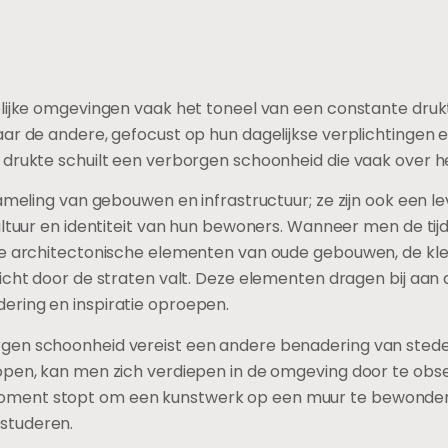
elijke omgevingen vaak het toneel van een constante drukt
aar de andere, gefocust op hun dagelijkse verplichtingen 
 drukte schuilt een verborgen schoonheid die vaak over h
zameling van gebouwen en infrastructuur; ze zijn ook een 
ultuur en identiteit van hun bewoners. Wanneer men de ti
de architectonische elementen van oude gebouwen, de kl
icht door de straten valt. Deze elementen dragen bij aan 
ring en inspiratie oproepen.
en schoonheid vereist een andere benadering van stedeli
open, kan men zich verdiepen in de omgeving door te obser
ment stopt om een kunstwerk op een muur te bewonderen
studeren.