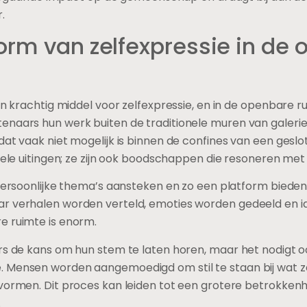
.
orm van zelfexpressie in de
en krachtig middel voor zelfexpressie, en in de openbare r
tenaars hun werk buiten de traditionele muren van galer
dat vaak niet mogelijk is binnen de confines van een ges
isuele uitingen; ze zijn ook boodschappen die resoneren m
 persoonlijke thema’s aansteken en zo een platform bieden 
r verhalen worden verteld, emoties worden gedeeld en i
e ruimte is enorm.
rs de kans om hun stem te laten horen, maar het nodigt o
 Mensen worden aangemoedigd om stil te staan bij wat ze
 vormen. Dit proces kan leiden tot een grotere betrokke
.