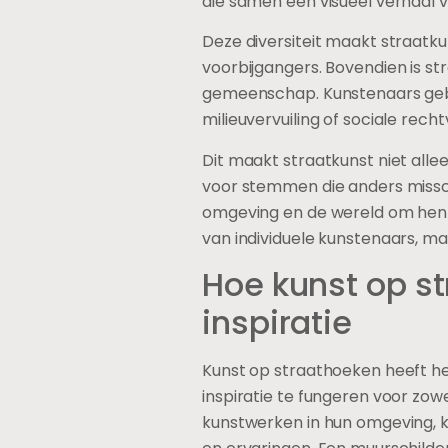
die samen een visueel verhaal v
Deze diversiteit maakt straatk
voorbijgangers. Bovendien is st
gemeenschap. Kunstenaars gebr
milieuvervuiling of sociale rech
Dit maakt straatkunst niet alle
voor stemmen die anders missch
omgeving en de wereld om hen hee
van individuele kunstenaars, m
Hoe kunst op s
inspiratie
Kunst op straathoeken heeft he
inspiratie te fungeren voor z
kunstwerken in hun omgeving, 