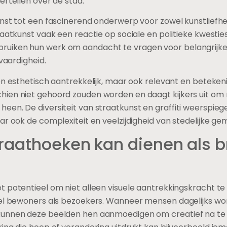
ertellen over de stad.
unst tot een fascinerend onderwerp voor zowel kunstliefh
raatkunst vaak een reactie op sociale en politieke kwestie
uiken hun werk om aandacht te vragen voor belangrijke t
tvaardigheid.
en esthetisch aantrekkelijk, maar ook relevant en betekeni
ien niet gehoord zouden worden en daagt kijkers uit om
n. De diversiteit van straatkunst en graffiti weerspiegelt
aar ook de complexiteit en veelzijdigheid van stedelijke 
traathoeken kan dienen als b
t potentieel om niet alleen visuele aantrekkingskracht te
owel bewoners als bezoekers. Wanneer mensen dagelijks 
kunnen deze beelden hen aanmoedigen om creatief na te 