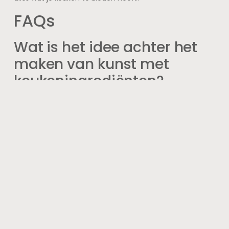
FAQs
Wat is het idee achter het
maken van kunst met
keukeningrediënten?
Het idee achter het maken van kunst met
keukeningrediënten is om creativiteit te stimuleren en
kunst toegankelijk te maken voor iedereen. Door
alledaagse ingrediënten te gebruiken, kunnen mensen
hun artistieke kant ontdekken en experimenteren met
verschillende materialen.
Welke soorten
keukeningrediënten kunnen
worden gebruikt voor het
maken van kunst?