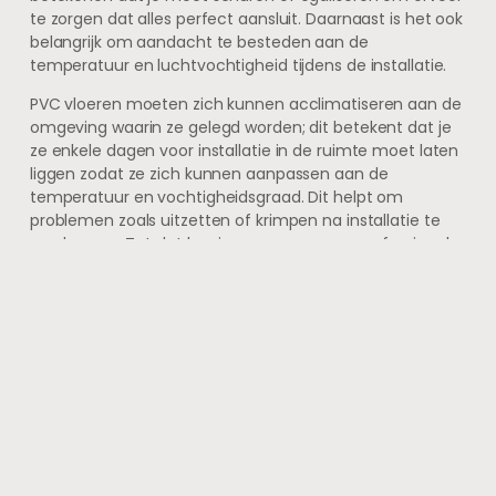
te zorgen dat alles perfect aansluit. Daarnaast is het ook
belangrijk om aandacht te besteden aan de
temperatuur en luchtvochtigheid tijdens de installatie.
PVC vloeren moeten zich kunnen acclimatiseren aan de
omgeving waarin ze gelegd worden; dit betekent dat je
ze enkele dagen voor installatie in de ruimte moet laten
liggen zodat ze zich kunnen aanpassen aan de
temperatuur en vochtigheidsgraad. Dit helpt om
problemen zoals uitzetten of krimpen na installatie te
voorkomen. Tot slot kun je overwegen om professionele
hulp in te schakelen als je twijfelt over je eigen
vaardigheden; ervaren installateurs hebben vaak
toegang tot speciale gereedschappen en technieken
die ervoor zorgen dat jouw nieuwe vloer perfect gelegd
wordt.
Door deze tips in acht te nemen, kun je genieten van
een prachtig afgewerkte PVC vloer die perfect past in
jouw creatieve studio.
FAQs