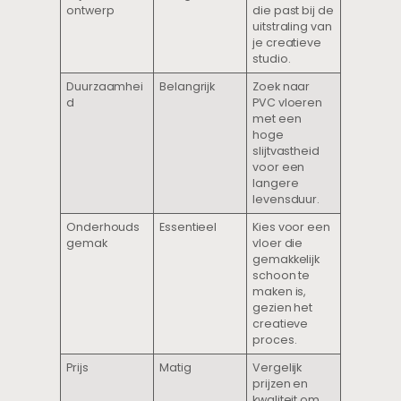
ontwerp
die past bij de
uitstraling van
je creatieve
studio.
Duurzaamhei
Belangrijk
Zoek naar
d
PVC vloeren
met een
hoge
slijtvastheid
voor een
langere
levensduur.
Onderhouds
Essentieel
Kies voor een
gemak
vloer die
gemakkelijk
schoon te
maken is,
gezien het
creatieve
proces.
Prijs
Matig
Vergelijk
prijzen en
kwaliteit om