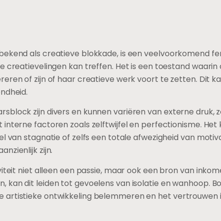
 bekend als creatieve blokkade, is een veelvoorkomend f
e creatievelingen kan treffen. Het is een toestand waarin 
ren of zijn of haar creatieve werk voort te zetten. Dit kan
endheid.
sblock zijn divers en kunnen variëren van externe druk, z
interne factoren zoals zelftwijfel en perfectionisme. Het
el van stagnatie of zelfs een totale afwezigheid van moti
zienlijk zijn.
viteit niet alleen een passie, maar ook een bron van inko
 kan dit leiden tot gevoelens van isolatie en wanhoop. B
 artistieke ontwikkeling belemmeren en het vertrouwen 