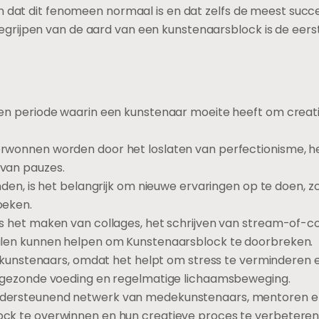
en dat dit fenomeen normaal is en dat zelfs de meest succ
grijpen van de aard van een kunstenaarsblock is de eers
en periode waarin een kunstenaar moeite heeft om creatie
rwonnen worden door het loslaten van perfectionisme, 
van pauzes.
nden, is het belangrijk om nieuwe ervaringen op te doen, z
oeken.
s het maken van collages, het schrijven van stream-of-c
alen kunnen helpen om Kunstenaarsblock te doorbreken.
r kunstenaars, omdat het helpt om stress te verminderen en
, gezonde voeding en regelmatige lichaamsbeweging.
dersteunend netwerk van medekunstenaars, mentoren en
ck te overwinnen en hun creatieve proces te verbeteren