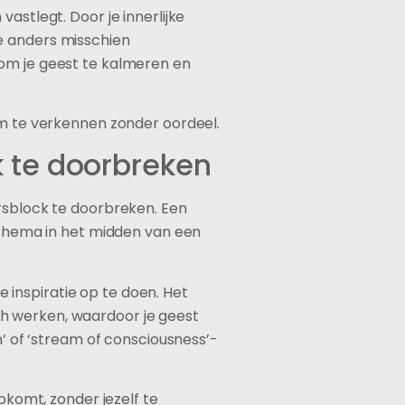
astlegt. Door je innerlijke
e anders misschien
 om je geest te kalmeren en
om te verkennen zonder oordeel.
 te doorbreken
arsblock te doorbreken. Een
f thema in het midden van een
inspiratie op te doen. Het
h werken, waardoor je geest
n’ of ‘stream of consciousness’-
pkomt, zonder jezelf te