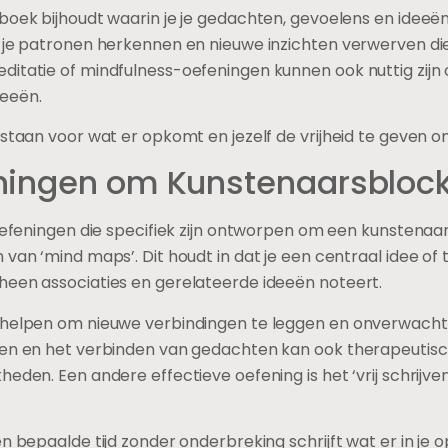
oek bijhoudt waarin je je gedachten, gevoelens en ideeën v
n je patronen herkennen en nieuwe inzichten verwerven di
ditatie of mindfulness-oefeningen kunnen ook nuttig zijn
deeën.
 staan voor wat er opkomt en jezelf de vrijheid te geven 
ningen om Kunstenaarsblock
 oefeningen die specifiek zijn ontworpen om een kunstena
 van ‘mind maps’. Dit houdt in dat je een centraal idee o
heen associaties en gerelateerde ideeën noteert.
 helpen om nieuwe verbindingen te leggen en onverwachte 
nen en het verbinden van gedachten kan ook therapeutisc
eden. Een andere effectieve oefening is het ‘vrij schrijve
n bepaalde tijd zonder onderbreking schrijft wat er in je o