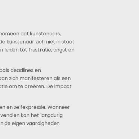
enomeen dat kunstenaars,
de kunstenaar zich niet in staat
 leiden tot frustratie, angst en
oals deadlines en
 kan zich manifesteren als een
vatie om te creëren. De impact
men en zelfexpressie. Wanneer
ovendien kan het langdurig
in de eigen vaardigheden