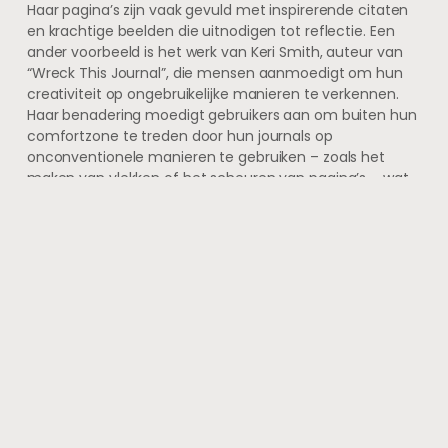
Haar pagina’s zijn vaak gevuld met inspirerende citaten
en krachtige beelden die uitnodigen tot reflectie. Een
ander voorbeeld is het werk van Keri Smith, auteur van
“Wreck This Journal”, die mensen aanmoedigt om hun
creativiteit op ongebruikelijke manieren te verkennen.
Haar benadering moedigt gebruikers aan om buiten hun
comfortzone te treden door hun journals op
onconventionele manieren te gebruiken – zoals het
maken van vlekken of het scheuren van pagina’s – wat
leidt tot unieke en authentieke kunstwerken.
Deze voorbeelden tonen aan hoe divers art journaling
kan zijn en hoe iedereen zijn eigen unieke stijl kan
ontwikkelen door middel van deze creatieve praktijk.
FAQs
Wat is een art journal?
Een art journal is een visueel dagboek waarin je creatief
kunt experimenteren met tekenen, schilderen, collages