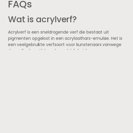
FAQs
Wat is acrylverf?
Acrylverf is een sneldrogende verf die bestaat uit
pigmenten opgelost in een acrylaathars-emulsie. Het is
een veelgebruikte verfsoort voor kunstenaars vanwege
de snelle droogtijd en de veelzijdigheid.
Welke basistechnieken zijn
er voor beginners om met
acrylverf te werken?
Voor beginners zijn er verschillende basistechnieken om
met acrylverf te werken, zoals het mengen van kleuren,
het aanbrengen van verschillende lagen, het gebruik van
verschillende penselen en het creëren van texturen.
Wat voor materialen heb ik