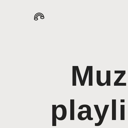
Muz
playli