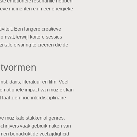
juiste emotionele resonantie hebben
latieve momenten en meer energieke
iviteit. Een langere creatieve
mvat, terwijl kortere sessies
ikale ervaring te creëren die de
nstvormen
t, dans, literatuur en film. Veel
e emotionele impact van muziek kan
laat zien hoe interdisciplinaire
ke muzikale stukken of genres.
 schrijvers vaak gebruikmaken van
rmen benadrukt de veelzijdigheid