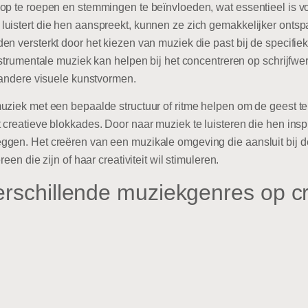
op te roepen en stemmingen te beïnvloeden, wat essentieel is vo
uistert die hen aanspreekt, kunnen ze zich gemakkelijker ontsp
n versterkt door het kiezen van muziek die past bij de specifiek
nstrumentale muziek kan helpen bij het concentreren op schrijfwe
f andere visuele kunstvormen.
uziek met een bepaalde structuur of ritme helpen om de geest te 
 creatieve blokkades. Door naar muziek te luisteren die hen ins
ggen. Het creëren van een muzikale omgeving die aansluit bij 
een die zijn of haar creativiteit wil stimuleren.
rschillende muziekgenres op cre