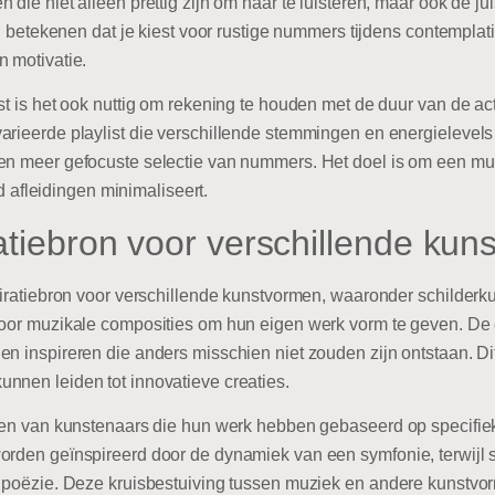
 die niet alleen prettig zijn om naar te luisteren, maar ook de 
 kan betekenen dat je kiest voor rustige nummers tijdens contemp
n motivatie.
st is het ook nuttig om rekening te houden met de duur van de act
rieerde playlist die verschillende stemmingen en energielevels o
en meer gefocuste selectie van nummers. Het doel is om een muz
ijd afleidingen minimaliseert.
ratiebron voor verschillende ku
piratiebron voor verschillende kunstvormen, waaronder schilderkuns
 door muzikale composities om hun eigen werk vorm te geven. D
n inspireren die anders misschien niet zouden zijn ontstaan. Dit 
nnen leiden tot innovatieve creaties.
lden van kunstenaars die hun werk hebben gebaseerd op specifie
worden geïnspireerd door de dynamiek van een symfonie, terwijl
f poëzie. Deze kruisbestuiving tussen muziek en andere kunstvo