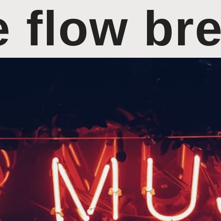
e flow b