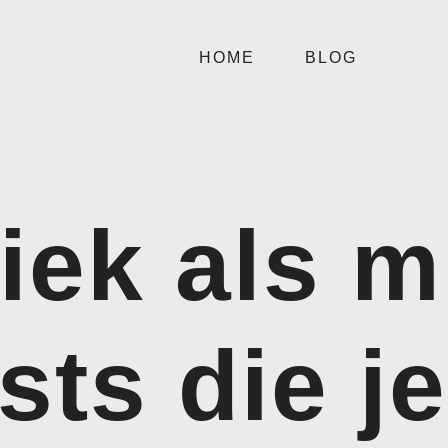
HOME
BLOG
iek als m
sts die j