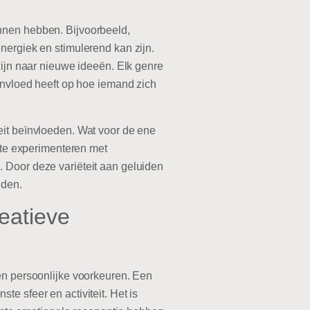
nnen hebben. Bijvoorbeeld,
nergiek en stimulerend kan zijn.
zijn naar nieuwe ideeën. Elk genre
 invloed heeft op hoe iemand zich
eit beïnvloeden. Wat voor de ene
m te experimenteren met
 Door deze variëteit aan geluiden
nden.
reatieve
 en persoonlijke voorkeuren. Een
e sfeer en activiteit. Het is