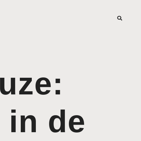
uze:
e in de