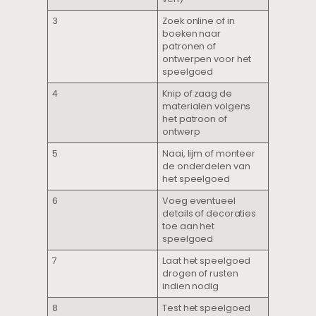
3
Zoek online of in
boeken naar
patronen of
ontwerpen voor het
speelgoed
4
Knip of zaag de
materialen volgens
het patroon of
ontwerp
5
Naai, lijm of monteer
de onderdelen van
het speelgoed
6
Voeg eventueel
details of decoraties
toe aan het
speelgoed
7
Laat het speelgoed
drogen of rusten
indien nodig
8
Test het speelgoed