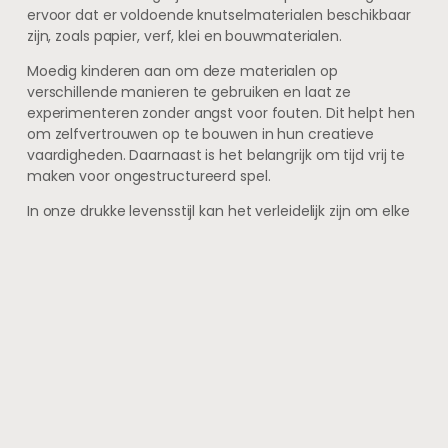
ervoor dat er voldoende knutselmaterialen beschikbaar
zijn, zoals papier, verf, klei en bouwmaterialen.
Moedig kinderen aan om deze materialen op
verschillende manieren te gebruiken en laat ze
experimenteren zonder angst voor fouten. Dit helpt hen
om zelfvertrouwen op te bouwen in hun creatieve
vaardigheden. Daarnaast is het belangrijk om tijd vrij te
maken voor ongestructureerd spel.
In onze drukke levensstijl kan het verleidelijk zijn om elke
minuut vol te plannen met activiteiten, maar
ongestructureerd spel biedt kinderen de kans om zelf
beslissingen te nemen over wat ze willen doen. Dit
bevordert niet alleen hun creativiteit, maar helpt ook bij
het ontwikkelen van onafhankelijkheid en
zelfredzaamheid. Neem regelmatig tijd om samen met
je kinderen te spelen zonder specifieke doelen of
verwachtingen; dit kan leiden tot verrassende
ontdekkingen en nieuwe ideeën die zowel jou als hen
inspireren in jullie creatieve reis.