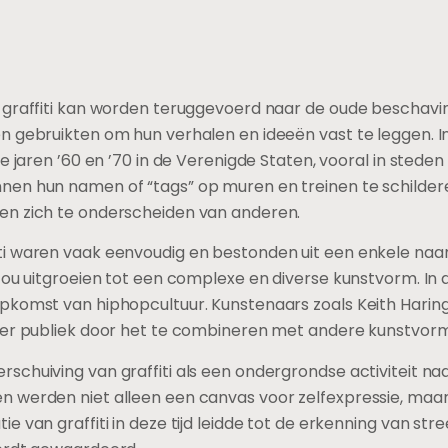
 graffiti kan worden teruggevoerd naar de oude beschav
 gebruikten om hun verhalen en ideeën vast te leggen. In
e jaren ’60 en ’70 in de Verenigde Staten, vooral in stede
nen hun namen of “tags” op muren en treinen te schilde
en zich te onderscheiden van anderen.
ti waren vaak eenvoudig en bestonden uit een enkele na
ou uitgroeien tot een complexe en diverse kunstvorm. In de
pkomst van hiphopcultuur. Kunstenaars zoals Keith Harin
eder publiek door het te combineren met andere kunstvo
schuiving van graffiti als een ondergrondse activiteit n
 werden niet alleen een canvas voor zelfexpressie, maar 
 van graffiti in deze tijd leidde tot de erkenning van stre