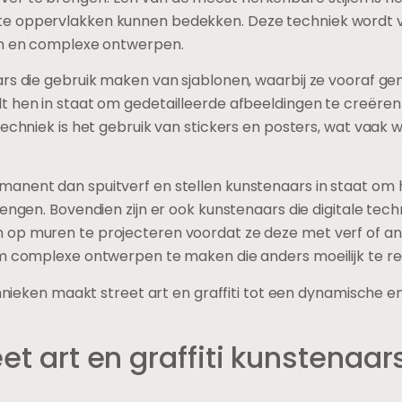
e oppervlakken kunnen bedekken. Deze techniek wordt v
en en complexe ontwerpen.
aars die gebruik maken van sjablonen, waarbij ze vooraf
t hen in staat om gedetailleerde afbeeldingen te creër
echniek is het gebruik van stickers en posters, wat vaak w
anent dan spuitverf en stellen kunstenaars in staat om 
rengen. Bovendien zijn er ook kunstenaars die digitale tec
 op muren te projecteren voordat ze deze met verf of a
m complexe ontwerpen te maken die anders moeilijk te rea
echnieken maakt street art en graffiti tot een dynamische
eet art en graffiti kunstenaar