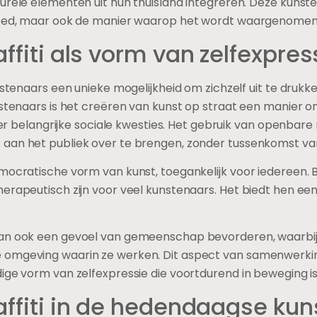
urele elementen uit hun thuisland integreren. Deze kunst
vloed, maar ook de manier waarop het wordt waargenomen 
affiti als vorm van zelfexpres
nstenaars een unieke mogelijkheid om zichzelf uit te drukke
nstenaars is het creëren van kunst op straat een manier o
over belangrijke sociale kwesties. Het gebruik van openbare 
aan het publiek over te brengen, zonder tussenkomst van
emocratische vorm van kunst, toegankelijk voor iedereen.
erapeutisch zijn voor veel kunstenaars. Het biedt hen een
 kan ook een gevoel van gemeenschap bevorderen, waarb
 omgeving waarin ze werken. Dit aspect van samenwerking
ige vorm van zelfexpressie die voortdurend in beweging is
raffiti in de hedendaagse ku