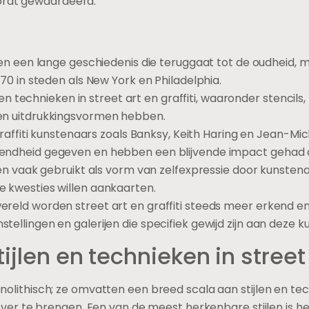
ordt gewaardeerd.
bben een lange geschiedenis die teruggaat tot de oudheid,
 70 in steden als New York en Philadelphia.
n en technieken in street art en graffiti, waaronder stencils
en uitdrukkingsvormen hebben.
 graffiti kunstenaars zoals Banksy, Keith Haring en Jean-M
endheid gegeven en hebben een blijvende impact gehad 
den vaak gebruikt als vorm van zelfexpressie door kunstena
 kwesties willen aankaarten.
reld worden street art en graffiti steeds meer erkend e
ellingen en galerijen die specifiek gewijd zijn aan deze 
ijlen en technieken in street 
 monolithisch; ze omvatten een breed scala aan stijlen en t
r te brengen. Een van de meest herkenbare stijlen is het