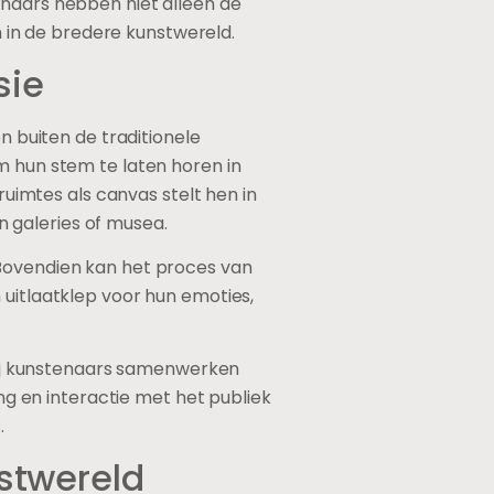
enaars hebben niet alleen de
in de bredere kunstwereld.
sie
n buiten de traditionele
m hun stem te laten horen in
ruimtes als canvas stelt hen in
 galeries of musea.
 Bovendien kan het proces van
 uitlaatklep voor hun emoties,
ij kunstenaars samenwerken
 en interactie met het publiek
.
nstwereld