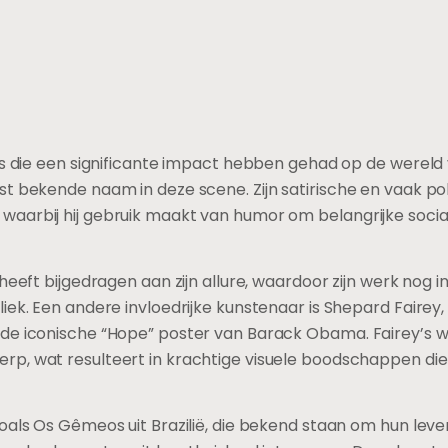
s die een significante impact hebben gehad op de wereld va
t bekende naam in deze scene. Zijn satirische en vaak pol
aarbij hij gebruik maakt van humor om belangrijke socia
 heeft bijgedragen aan zijn allure, waardoor zijn werk nog 
iek. Een andere invloedrijke kunstenaar is Shepard Fairey
 de iconische “Hope” poster van Barack Obama. Fairey’s
p, wat resulteert in krachtige visuele boodschappen die
oals Os Gêmeos uit Brazilië, die bekend staan om hun leven