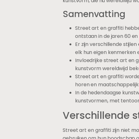
kunstvorm, die nu wereldwijd w
Samenvatting
Street art en graffiti he
ontstaan in de jaren 60 en
Er zijn verschillende stijle
elk hun eigen kenmerken 
Invloedrijke street art en
kunstvorm wereldwijd bek
Street art en graffiti wor
horen en maatschappelijke
In de hedendaagse kunstwe
kunstvormen, met tentoonst
Verschillende st
Street art en graffiti zijn niet
gebruiken om hun boodschap ove