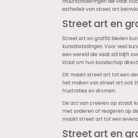
muurschilderingen die vaak cult
esthetiek van street art beïn
Street art en gr
Street art en graffiti bieden ku
kunstinstellingen. Voor veel ku
een wereld die vaak stil blijft 
staat om hun boodschap direct 
Dit maakt street art tot een d
het maken van street art ook th
frustraties en dromen.
De act van creëren op straat
met anderen of reageren op de
maakt street art tot een levend
Street art en g