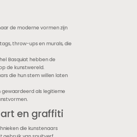
 maar de moderne vormen zijn
, tags, throw-ups en murals, die
ichel Basquiat hebben de
op de kunstwereld.
ars die hun stem willen laten
n gewaardeerd als legitieme
kunstvormen.
art en graffiti
echnieken die kunstenaars
 gebruik van spuitverf,