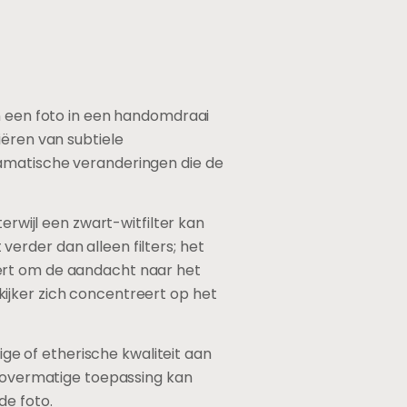
en een foto in een handomdraai
iëren van subtiele
ramatische veranderingen die de
erwijl een zwart-witfilter kan
erder dan alleen filters; het
ëert om de aandacht naar het
e kijker zich concentreert op het
e of etherische kwaliteit aan
; overmatige toepassing kan
de foto.