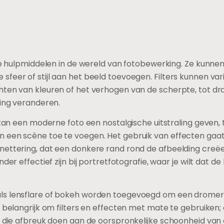
ige hulpmiddelen in de wereld van fotobewerking. Ze kunn
feer of stijl aan het beeld toevoegen. Filters kunnen var
hten van kleuren of het verhogen van de scherpte, tot d
ding veranderen.
 kan een moderne foto een nostalgische uitstraling geven, t
een scène toe te voegen. Het gebruik van effecten gaat v
nettering, dat een donkere rand rond de afbeelding cre
der effectief zijn bij portretfotografie, waar je wilt dat d
ls lensflare of bokeh worden toegevoegd om een dromerig
r belangrijk om filters en effecten met mate te gebruiken
n die afbreuk doen aan de oorspronkelijke schoonheid van 