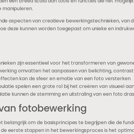
den een breed scala aan tools en functies die het mogeli
e manipuleren.
lende aspecten van creatieve bewerkingstechnieken, van d
hoe deze kunnen worden toegepast om unieke en indruk
ieken zijn essentieel voor het transformeren van gewone
werking omvatten het aanpassen van belichting, contras
 effecten kan de sfeer en emotie van een foto versterken
atie spelen een grote rol bij het creëren van visueel aa
latie kunnen de stemming en uitstraling van een foto dra
 van fotobewerking
het belangrijk om de basisprincipes te begrijpen die de f
 de eerste stappen in het bewerkingsproces is het optimal