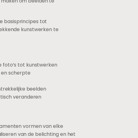
jk maken om beelden te
e basisprincipes tot
wekkende kunstwerken te
 foto’s tot kunstwerken
t en scherpte
ntrekkelijke beelden
stisch veranderen
undamenten vormen van elke
iseren van de belichting en het