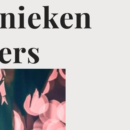
nieken
ers