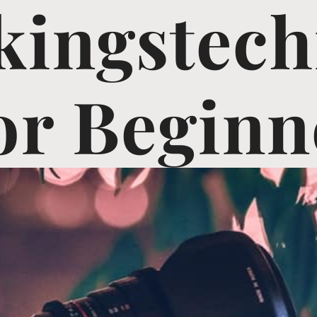
kingstech
or Beginn