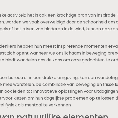
eke activiteit; het is ook een krachtige bron van inspirat
len, worden we vaak overweldigd door de schoonheid om o
gels of het ruisen van bladeren in de wind, kunnen onze c
en denkers hebben hun meest inspirerende momenten ervar
de geest zich opent wanneer we ons lichaam in beweging br
dien biedt wandelen ons de kans om onze gedachten te o
n een bureau of in een drukke omgeving, kan een wandelin
 mee worstelen. De combinatie van beweging en frisse luc
n ook leiden tot innovatieve oplossingen voor uitdaginge
voor kiezen om hun dagelijkse problemen op te lossen ti
l fysiek als mentaal te verkennen.
van natuurlijke elementen