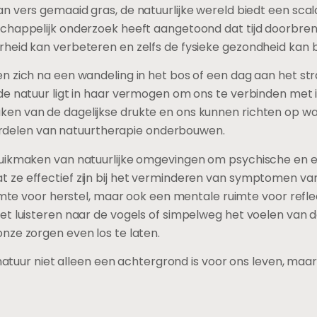
 vers gemaaid gras, de natuurlijke wereld biedt een scala 
chappelijk onderzoek heeft aangetoond dat tijd doorbreng
heid kan verbeteren en zelfs de fysieke gezondheid kan 
n zich na een wandeling in het bos of een dag aan het str
e natuur ligt in haar vermogen om ons te verbinden met ie
n van de dagelijkse drukte en ons kunnen richten op wat 
voordelen van natuurtherapie onderbouwen.
ruikmaken van natuurlijke omgevingen om psychische en
ze effectief zijn bij het verminderen van symptomen van
uimte voor herstel, maar ook een mentale ruimte voor refl
t luisteren naar de vogels of simpelweg het voelen van d
nze zorgen even los te laten.
e natuur niet alleen een achtergrond is voor ons leven, ma