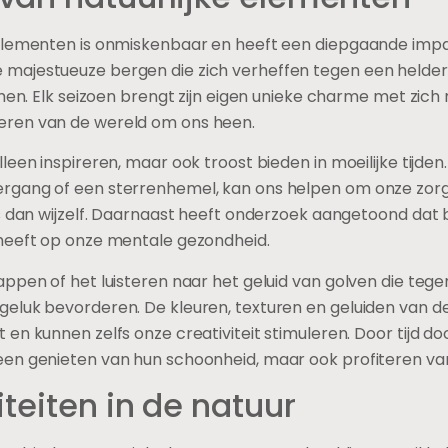
 elementen is onmiskenbaar en heeft een diepgaande imp
majestueuze bergen die zich verheffen tegen een heldere
komen. Elk seizoen brengt zijn eigen unieke charme met zi
eren van de wereld om ons heen.
een inspireren, maar ook troost bieden in moeilijke tijden
gang of een sterrenhemel, kan ons helpen om onze zorge
s dan wijzelf. Daarnaast heeft onderzoek aangetoond dat bl
heeft op onze mentale gezondheid.
ppen of het luisteren naar het geluid van golven die tegen
eluk bevorderen. De kleuren, texturen en geluiden van 
en kunnen zelfs onze creativiteit stimuleren. Door tijd d
een genieten van hun schoonheid, maar ook profiteren v
iteiten in de natuur