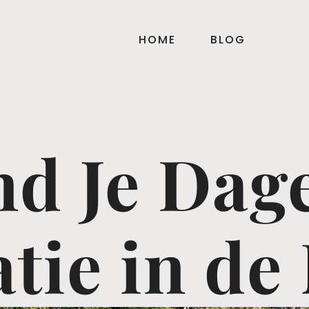
HOME
BLOG
nd Je Dage
atie in de